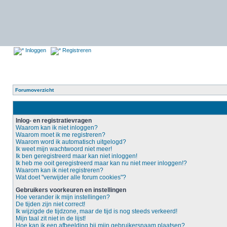
Inloggen
Registreren
Forumoverzicht
Inlog- en registratievragen
Waarom kan ik niet inloggen?
Waarom moet ik me registreren?
Waarom word ik automatisch uitgelogd?
Ik weet mijn wachtwoord niet meer!
Ik ben geregistreerd maar kan niet inloggen!
Ik heb me ooit geregistreerd maar kan nu niet meer inloggen!?
Waarom kan ik niet registreren?
Wat doet "verwijder alle forum cookies"?
Gebruikers voorkeuren en instellingen
Hoe verander ik mijn instellingen?
De tijden zijn niet correct!
Ik wijzigde de tijdzone, maar de tijd is nog steeds verkeerd!
Mijn taal zit niet in de lijst!
Hoe kan ik een afbeelding bij mijn gebruikersnaam plaatsen?