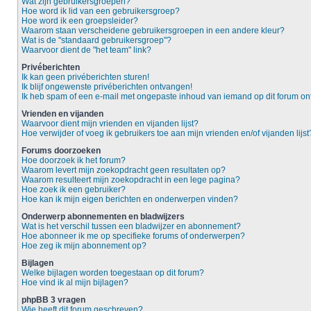
Wat zijn gebruikersgroepen?
Hoe word ik lid van een gebruikersgroep?
Hoe word ik een groepsleider?
Waarom staan verscheidene gebruikersgroepen in een andere kleur?
Wat is de "standaard gebruikersgroep"?
Waarvoor dient de "het team" link?
Privéberichten
Ik kan geen privéberichten sturen!
Ik blijf ongewenste privéberichten ontvangen!
Ik heb spam of een e-mail met ongepaste inhoud van iemand op dit forum o
Vrienden en vijanden
Waarvoor dient mijn vrienden en vijanden lijst?
Hoe verwijder of voeg ik gebruikers toe aan mijn vrienden en/of vijanden lijst
Forums doorzoeken
Hoe doorzoek ik het forum?
Waarom levert mijn zoekopdracht geen resultaten op?
Waarom resulteert mijn zoekopdracht in een lege pagina?
Hoe zoek ik een gebruiker?
Hoe kan ik mijn eigen berichten en onderwerpen vinden?
Onderwerp abonnementen en bladwijzers
Wat is het verschil tussen een bladwijzer en abonnement?
Hoe abonneer ik me op specifieke forums of onderwerpen?
Hoe zeg ik mijn abonnement op?
Bijlagen
Welke bijlagen worden toegestaan op dit forum?
Hoe vind ik al mijn bijlagen?
phpBB 3 vragen
Wie heeft dit forum geschreven?