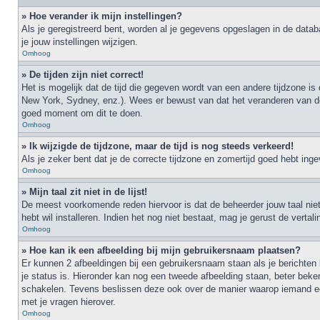
» Hoe verander ik mijn instellingen?
Als je geregistreerd bent, worden al je gegevens opgeslagen in de data
je jouw instellingen wijzigen.
Omhoog
» De tijden zijn niet correct!
Het is mogelijk dat de tijd die gegeven wordt van een andere tijdzone is
New York, Sydney, enz.). Wees er bewust van dat het veranderen van de t
goed moment om dit te doen.
Omhoog
» Ik wijzigde de tijdzone, maar de tijd is nog steeds verkeerd!
Als je zeker bent dat je de correcte tijdzone en zomertijd goed hebt ing
Omhoog
» Mijn taal zit niet in de lijst!
De meest voorkomende reden hiervoor is dat de beheerder jouw taal niet ge
hebt wil installeren. Indien het nog niet bestaat, mag je gerust de ver
Omhoog
» Hoe kan ik een afbeelding bij mijn gebruikersnaam plaatsen?
Er kunnen 2 afbeeldingen bij een gebruikersnaam staan als je berichten l
je status is. Hieronder kan nog een tweede afbeelding staan, beter beke
schakelen. Tevens beslissen deze ook over de manier waarop iemand een
met je vragen hierover.
Omhoog