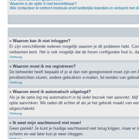
Waarom is de optie X niet beschikbaar?
Wie contacteer ik omtrent misbruik en/of wettelijke kwesties in verband met d
» Waarom kan ik niet inloggen?
Er zijn verschillende redenen mogelijk waarom je dit probleem hebt. Cont
verbannen bent. Het is ook mogelijk dat de forum configuratie fout is, 
Omhoog
» Waarom moet ik me registreren?
De beheerder heeft bepaald of je al dan niet geregistreerd moet zijn om 
privéberichten sturen, andere gebruikers e-mailen, lid worden van gebru
Omhoog
» Waarom word ik automatisch uitgelogd?
Als je de optie
log mij automatisch in bij ieder bezoek
niet aanvinkt, bli
optie aanvinken. We raden dit echter af als je het gebruik maakt van een
uitgeschakeld.
Omhoog
» Ik weet mijn wachtwoord niet meer!
Geen paniek! Je kunt je huidige wachtwoord niet terug krijgen, maar er 
scherm en wat later kun je weer inloggen.
Omhoog