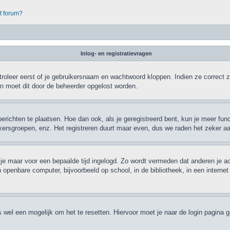
it forum?
Inlog- en registratievragen
roleer eerst of je gebruikersnaam en wachtwoord kloppen. Indien ze correct zi
dan moet dit door de beheerder opgelost worden.
berichten te plaatsen. Hoe dan ook, als je geregistreerd bent, kun je meer fun
ikersgroepen, enz. Het registreren duurt maar even, dus we raden het zeker a
jf je maar voor een bepaalde tijd ingelogd. Zo wordt vermeden dat anderen je a
 openbare computer, bijvoorbeeld op school, in de bibliotheek, in een internet
is wel een mogelijk om het te resetten. Hiervoor moet je naar de login pagina