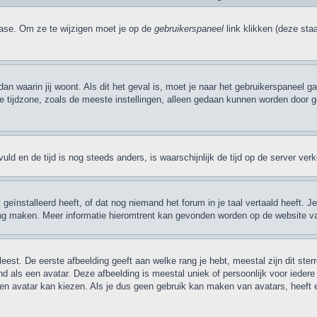
base. Om ze te wijzigen moet je op de
gebruikerspaneel
link klikken (deze sta
 dan waarin jij woont. Als dit het geval is, moet je naar het gebruikerspaneel
ijdzone, zoals de meeste instellingen, alleen gedaan kunnen worden door gere
evuld en de tijd is nog steeds anders, is waarschijnlijk de tijd op de server v
ïnstalleerd heeft, of dat nog niemand het forum in je taal vertaald heeft. Je k
taling maken. Meer informatie hieromtrent kan gevonden worden op de website v
eest. De eerste afbeelding geeft aan welke rang je hebt, meestal zijn dit ster
nd als een avatar. Deze afbeelding is meestal uniek of persoonlijk voor ieder
 avatar kan kiezen. Als je dus geen gebruik kan maken van avatars, heeft 