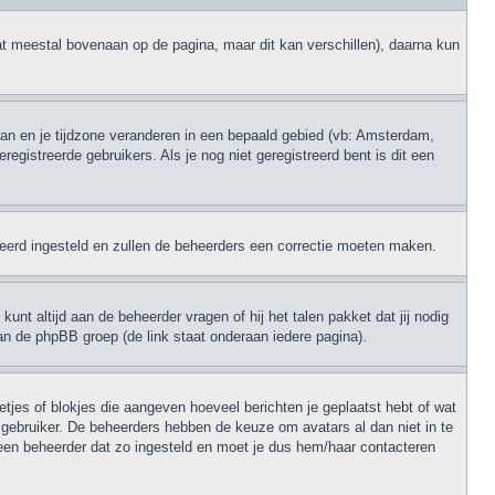
at meestal bovenaan op de pagina, maar dit kan verschillen), daarna kun
 gaan en je tijdzone veranderen in een bepaald gebied (vb: Amsterdam,
gistreerde gebruikers. Als je nog niet geregistreerd bent is dit een
erkeerd ingesteld en zullen de beheerders een correctie moeten maken.
unt altijd aan de beheerder vragen of hij het talen pakket dat jij nodig
an de phpBB groep (de link staat onderaan iedere pagina).
retjes of blokjes die aangeven hoeveel berichten je geplaatst hebt of wat
e gebruiker. De beheerders hebben de keuze om avatars al dan niet in te
een beheerder dat zo ingesteld en moet je dus hem/haar contacteren