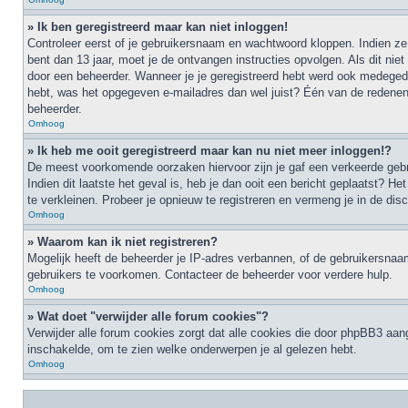
» Ik ben geregistreerd maar kan niet inloggen!
Controleer eerst of je gebruikersnaam en wachtwoord kloppen. Indien ze 
bent dan 13 jaar, moet je de ontvangen instructies opvolgen. Als dit ni
door een beheerder. Wanneer je je geregistreerd hebt werd ook medegedeel
hebt, was het opgegeven e-mailadres dan wel juist? Één van de redenen 
beheerder.
Omhoog
» Ik heb me ooit geregistreerd maar kan nu niet meer inloggen!?
De meest voorkomende oorzaken hiervoor zijn je gaf een verkeerde gebru
Indien dit laatste het geval is, heb je dan ooit een bericht geplaatst?
te verkleinen. Probeer je opnieuw te registreren en vermeng je in de dis
Omhoog
» Waarom kan ik niet registreren?
Mogelijk heeft de beheerder je IP-adres verbannen, of de gebruikersnaam
gebruikers te voorkomen. Contacteer de beheerder voor verdere hulp.
Omhoog
» Wat doet "verwijder alle forum cookies"?
Verwijder alle forum cookies zorgt dat alle cookies die door phpBB3 aa
inschakelde, om te zien welke onderwerpen je al gelezen hebt.
Omhoog