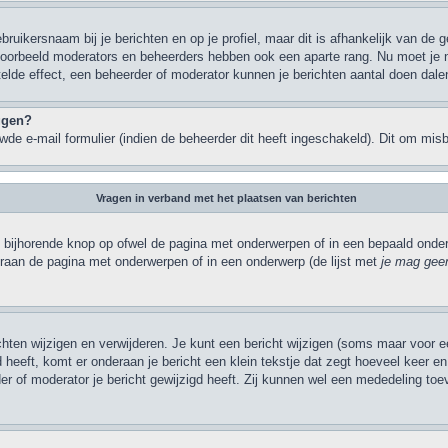
bruikersnaam bij je berichten en op je profiel, maar dit is afhankelijk van de
jvoorbeeld moderators en beheerders hebben ook een aparte rang. Nu moet je 
elde effect, een beheerder of moderator kunnen je berichten aantal doen dale
oggen?
de e-mail formulier (indien de beheerder dit heeft ingeschakeld). Dit om mi
Vragen in verband met het plaatsen van berichten
 bijhorende knop op ofwel de pagina met onderwerpen of in een bepaald onderw
eraan de pagina met onderwerpen of in een onderwerp (de lijst met
je mag geen
ichten wijzigen en verwijderen. Je kunt een bericht wijzigen (soms maar voor ee
heeft, komt er onderaan je bericht een klein tekstje dat zegt hoeveel keer en w
r of moderator je bericht gewijzigd heeft. Zij kunnen wel een mededeling to