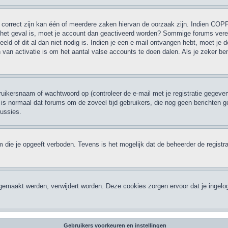
correct zijn kan één of meerdere zaken hiervan de oorzaak zijn. Indien COPPA 
et het geval is, moet je account dan geactiveerd worden? Sommige forums verei
d of dit al dan niet nodig is. Indien je een e-mail ontvangen hebt, moet je d
van activatie is om het aantal valse accounts te doen dalen. Als je zeker be
ikersnaam of wachtwoord op (controleer de e-mail met je registratie gegeven
 Het is normaal dat forums om de zoveel tijd gebruikers, die nog geen bericht
cussies.
 die je opgeeft verboden. Tevens is het mogelijk dat de beheerder de registra
ngemaakt werden, verwijdert worden. Deze cookies zorgen ervoor dat je ingelo
Gebruikers voorkeuren en instellingen