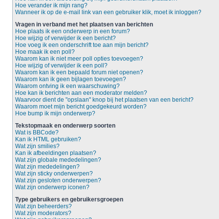
Hoe verander ik mijn rang?
Wanneer ik op de e-mail link van een gebruiker klik, moet ik inloggen?
Vragen in verband met het plaatsen van berichten
Hoe plaats ik een onderwerp in een forum?
Hoe wijzig of verwijder ik een bericht?
Hoe voeg ik een onderschrift toe aan mijn bericht?
Hoe maak ik een poll?
Waarom kan ik niet meer poll opties toevoegen?
Hoe wijzig of verwijder ik een poll?
Waarom kan ik een bepaald forum niet openen?
Waarom kan ik geen bijlagen toevoegen?
Waarom ontving ik een waarschuwing?
Hoe kan ik berichten aan een moderator melden?
Waarvoor dient de "opslaan" knop bij het plaatsen van een bericht?
Waarom moet mijn bericht goedgekeurd worden?
Hoe bump ik mijn onderwerp?
Tekstopmaak en onderwerp soorten
Wat is BBCode?
Kan ik HTML gebruiken?
Wat zijn smilies?
Kan ik afbeeldingen plaatsen?
Wat zijn globale mededelingen?
Wat zijn mededelingen?
Wat zijn sticky onderwerpen?
Wat zijn gesloten onderwerpen?
Wat zijn onderwerp iconen?
Type gebruikers en gebruikersgroepen
Wat zijn beheerders?
Wat zijn moderators?