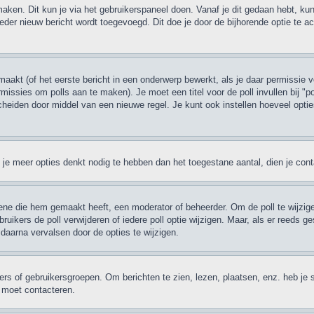
maken. Dit kun je via het gebruikerspaneel doen. Vanaf je dit gedaan hebt, kun
eder nieuw bericht wordt toegevoegd. Dit doe je door de bijhorende optie te act
akt (of het eerste bericht in een onderwerp bewerkt, als je daar permissie v
permissies om polls aan te maken). Je moet een titel voor de poll invullen bij "
escheiden door middel van een nieuwe regel. Je kunt ook instellen hoeveel opti
ien je meer opties denkt nodig te hebben dan het toegestane aantal, dien je co
ene die hem gemaakt heeft, een moderator of beheerder. Om de poll te wijzigen
ruikers de poll verwijderen of iedere poll optie wijzigen. Maar, als er reeds
daarna vervalsen door de opties te wijzigen.
rs of gebruikersgroepen. Om berichten te zien, lezen, plaatsen, enz. heb je 
r moet contacteren.