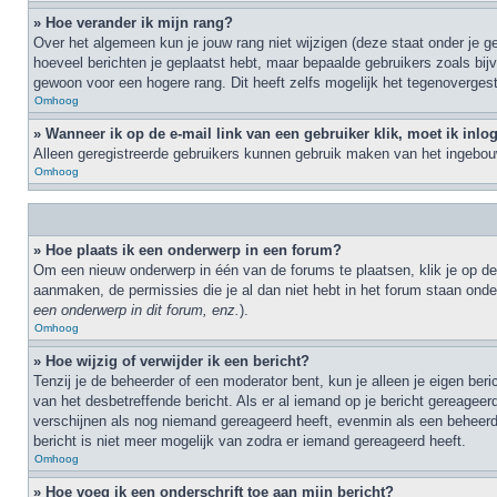
» Hoe verander ik mijn rang?
Over het algemeen kun je jouw rang niet wijzigen (deze staat onder je ge
hoeveel berichten je geplaatst hebt, maar bepaalde gebruikers zoals bi
gewoon voor een hogere rang. Dit heeft zelfs mogelijk het tegenovergest
Omhoog
» Wanneer ik op de e-mail link van een gebruiker klik, moet ik inl
Alleen geregistreerde gebruikers kunnen gebruik maken van het ingebouw
Omhoog
» Hoe plaats ik een onderwerp in een forum?
Om een nieuw onderwerp in één van de forums te plaatsen, klik je op de
aanmaken, de permissies die je al dan niet hebt in het forum staan ond
een onderwerp in dit forum, enz.
).
Omhoog
» Hoe wijzig of verwijder ik een bericht?
Tenzij je de beheerder of een moderator bent, kun je alleen je eigen ber
van het desbetreffende bericht. Als er al iemand op je bericht gereageerd 
verschijnen als nog niemand gereageerd heeft, evenmin als een beheerde
bericht is niet meer mogelijk van zodra er iemand gereageerd heeft.
Omhoog
» Hoe voeg ik een onderschrift toe aan mijn bericht?