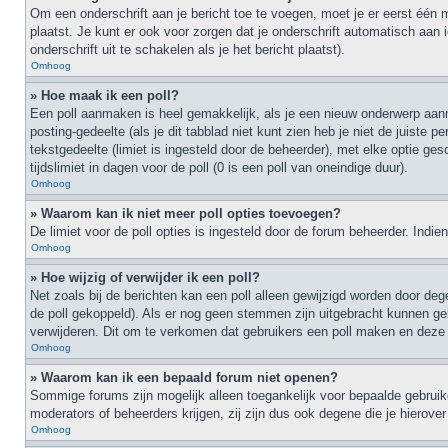
Om een onderschrift aan je bericht toe te voegen, moet je er eerst één 
plaatst. Je kunt er ook voor zorgen dat je onderschrift automatisch aan i
onderschrift uit te schakelen als je het bericht plaatst).
Omhoog
» Hoe maak ik een poll?
Een poll aanmaken is heel gemakkelijk, als je een nieuw onderwerp aanma
posting-gedeelte (als je dit tabblad niet kunt zien heb je niet de juiste 
tekstgedeelte (limiet is ingesteld door de beheerder), met elke optie g
tijdslimiet in dagen voor de poll (0 is een poll van oneindige duur).
Omhoog
» Waarom kan ik niet meer poll opties toevoegen?
De limiet voor de poll opties is ingesteld door de forum beheerder. Ind
Omhoog
» Hoe wijzig of verwijder ik een poll?
Net zoals bij de berichten kan een poll alleen gewijzigd worden door deg
de poll gekoppeld). Als er nog geen stemmen zijn uitgebracht kunnen geb
verwijderen. Dit om te verkomen dat gebruikers een poll maken en deze 
Omhoog
» Waarom kan ik een bepaald forum niet openen?
Sommige forums zijn mogelijk alleen toegankelijk voor bepaalde gebruike
moderators of beheerders krijgen, zij zijn dus ook degene die je hierove
Omhoog