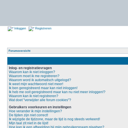
Inloggen
Registreren
Forumoverzicht
Inlog- en registratievragen
Waarom kan ik niet inloggen?
Waarom moet ik me registreren?
Waarom word ik automatisch uitgelogd?
Ik weet mijn wachtwoord niet meer!
Ik ben geregistreerd maar kan niet inloggen!
Ik heb me ooit geregistreerd maar kan nu niet meer inloggen!?
Waarom kan ik niet registreren?
Wat doet "verwijder alle forum cookies"?
Gebruikers voorkeuren en instellingen
Hoe verander ik mijn instellingen?
De tijden zijn niet correct!
Ik wijzigde de tijdzone, maar de tijd is nog steeds verkeerd!
Mijn taal zit niet in de lijst!
Hoe kan ik een afbeelding bij mijn gebruikersnaam plaatsen?