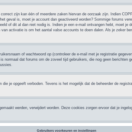
correct zijn kan één of meerdere zaken hiervan de oorzaak zijn. Indien COPPA 
et het geval is, moet je account dan geactiveerd worden? Sommige forums verei
d of dit al dan niet nodig is. Indien je een e-mail ontvangen hebt, moet je d
van activatie is om het aantal valse accounts te doen dalen. Als je zeker be
ikersnaam of wachtwoord op (controleer de e-mail met je registratie gegeven
 Het is normaal dat forums om de zoveel tijd gebruikers, die nog geen bericht
cussies.
 die je opgeeft verboden. Tevens is het mogelijk dat de beheerder de registra
ngemaakt werden, verwijdert worden. Deze cookies zorgen ervoor dat je ingelo
Gebruikers voorkeuren en instellingen