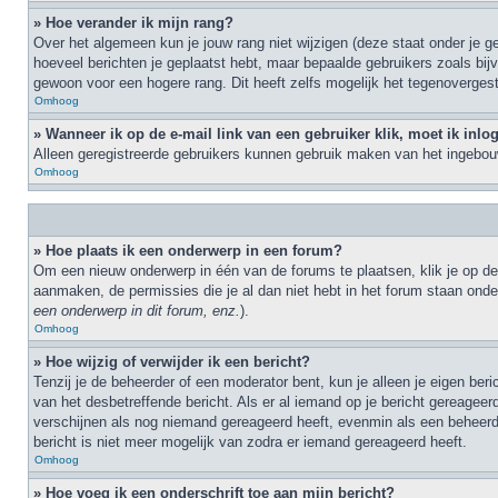
» Hoe verander ik mijn rang?
Over het algemeen kun je jouw rang niet wijzigen (deze staat onder je ge
hoeveel berichten je geplaatst hebt, maar bepaalde gebruikers zoals bi
gewoon voor een hogere rang. Dit heeft zelfs mogelijk het tegenovergest
Omhoog
» Wanneer ik op de e-mail link van een gebruiker klik, moet ik inl
Alleen geregistreerde gebruikers kunnen gebruik maken van het ingebouw
Omhoog
» Hoe plaats ik een onderwerp in een forum?
Om een nieuw onderwerp in één van de forums te plaatsen, klik je op de
aanmaken, de permissies die je al dan niet hebt in het forum staan ond
een onderwerp in dit forum, enz.
).
Omhoog
» Hoe wijzig of verwijder ik een bericht?
Tenzij je de beheerder of een moderator bent, kun je alleen je eigen ber
van het desbetreffende bericht. Als er al iemand op je bericht gereageerd 
verschijnen als nog niemand gereageerd heeft, evenmin als een beheerde
bericht is niet meer mogelijk van zodra er iemand gereageerd heeft.
Omhoog
» Hoe voeg ik een onderschrift toe aan mijn bericht?