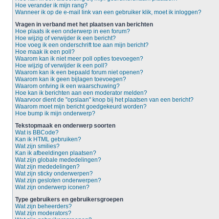
Hoe verander ik mijn rang?
Wanneer ik op de e-mail link van een gebruiker klik, moet ik inloggen?
Vragen in verband met het plaatsen van berichten
Hoe plaats ik een onderwerp in een forum?
Hoe wijzig of verwijder ik een bericht?
Hoe voeg ik een onderschrift toe aan mijn bericht?
Hoe maak ik een poll?
Waarom kan ik niet meer poll opties toevoegen?
Hoe wijzig of verwijder ik een poll?
Waarom kan ik een bepaald forum niet openen?
Waarom kan ik geen bijlagen toevoegen?
Waarom ontving ik een waarschuwing?
Hoe kan ik berichten aan een moderator melden?
Waarvoor dient de "opslaan" knop bij het plaatsen van een bericht?
Waarom moet mijn bericht goedgekeurd worden?
Hoe bump ik mijn onderwerp?
Tekstopmaak en onderwerp soorten
Wat is BBCode?
Kan ik HTML gebruiken?
Wat zijn smilies?
Kan ik afbeeldingen plaatsen?
Wat zijn globale mededelingen?
Wat zijn mededelingen?
Wat zijn sticky onderwerpen?
Wat zijn gesloten onderwerpen?
Wat zijn onderwerp iconen?
Type gebruikers en gebruikersgroepen
Wat zijn beheerders?
Wat zijn moderators?