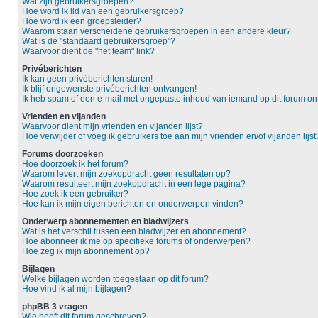
Wat zijn gebruikersgroepen?
Hoe word ik lid van een gebruikersgroep?
Hoe word ik een groepsleider?
Waarom staan verscheidene gebruikersgroepen in een andere kleur?
Wat is de "standaard gebruikersgroep"?
Waarvoor dient de "het team" link?
Privéberichten
Ik kan geen privéberichten sturen!
Ik blijf ongewenste privéberichten ontvangen!
Ik heb spam of een e-mail met ongepaste inhoud van iemand op dit forum o
Vrienden en vijanden
Waarvoor dient mijn vrienden en vijanden lijst?
Hoe verwijder of voeg ik gebruikers toe aan mijn vrienden en/of vijanden lijst
Forums doorzoeken
Hoe doorzoek ik het forum?
Waarom levert mijn zoekopdracht geen resultaten op?
Waarom resulteert mijn zoekopdracht in een lege pagina?
Hoe zoek ik een gebruiker?
Hoe kan ik mijn eigen berichten en onderwerpen vinden?
Onderwerp abonnementen en bladwijzers
Wat is het verschil tussen een bladwijzer en abonnement?
Hoe abonneer ik me op specifieke forums of onderwerpen?
Hoe zeg ik mijn abonnement op?
Bijlagen
Welke bijlagen worden toegestaan op dit forum?
Hoe vind ik al mijn bijlagen?
phpBB 3 vragen
Wie heeft dit forum geschreven?