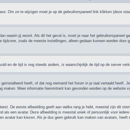
base. Om ze te wijzigen moet je op de
gebruikerspaneel
link klikken (deze sta
 dan waarin jij woont. Als dit het geval is, moet je naar het gebruikerspaneel
ijdzone, zoals de meeste instellingen, alleen gedaan kunnen worden door gere
evuld en de tijd is nog steeds anders, is waarschijnlijk de tijd op de server v
ïnstalleerd heeft, of dat nog niemand het forum in je taal vertaald heeft. Je k
taling maken. Meer informatie hieromtrent kan gevonden worden op de website v
eest. De eerste afbeelding geeft aan welke rang je hebt, meestal zijn dit ster
nd als een avatar. Deze afbeelding is meestal uniek of persoonlijk voor ieder
 avatar kan kiezen. Als je dus geen gebruik kan maken van avatars, heeft 