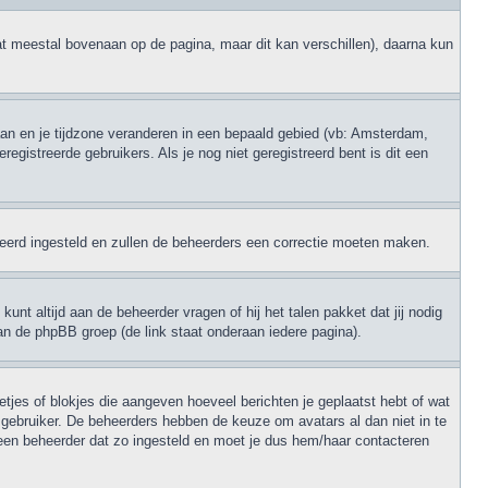
at meestal bovenaan op de pagina, maar dit kan verschillen), daarna kun
 gaan en je tijdzone veranderen in een bepaald gebied (vb: Amsterdam,
gistreerde gebruikers. Als je nog niet geregistreerd bent is dit een
erkeerd ingesteld en zullen de beheerders een correctie moeten maken.
unt altijd aan de beheerder vragen of hij het talen pakket dat jij nodig
an de phpBB groep (de link staat onderaan iedere pagina).
retjes of blokjes die aangeven hoeveel berichten je geplaatst hebt of wat
e gebruiker. De beheerders hebben de keuze om avatars al dan niet in te
een beheerder dat zo ingesteld en moet je dus hem/haar contacteren