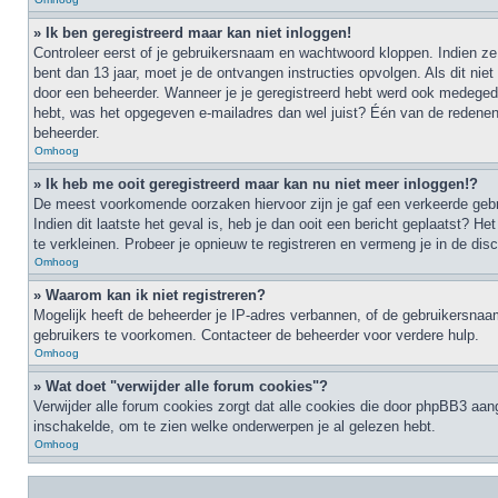
» Ik ben geregistreerd maar kan niet inloggen!
Controleer eerst of je gebruikersnaam en wachtwoord kloppen. Indien ze 
bent dan 13 jaar, moet je de ontvangen instructies opvolgen. Als dit ni
door een beheerder. Wanneer je je geregistreerd hebt werd ook medegedeel
hebt, was het opgegeven e-mailadres dan wel juist? Één van de redenen 
beheerder.
Omhoog
» Ik heb me ooit geregistreerd maar kan nu niet meer inloggen!?
De meest voorkomende oorzaken hiervoor zijn je gaf een verkeerde gebru
Indien dit laatste het geval is, heb je dan ooit een bericht geplaatst?
te verkleinen. Probeer je opnieuw te registreren en vermeng je in de dis
Omhoog
» Waarom kan ik niet registreren?
Mogelijk heeft de beheerder je IP-adres verbannen, of de gebruikersnaam
gebruikers te voorkomen. Contacteer de beheerder voor verdere hulp.
Omhoog
» Wat doet "verwijder alle forum cookies"?
Verwijder alle forum cookies zorgt dat alle cookies die door phpBB3 aa
inschakelde, om te zien welke onderwerpen je al gelezen hebt.
Omhoog