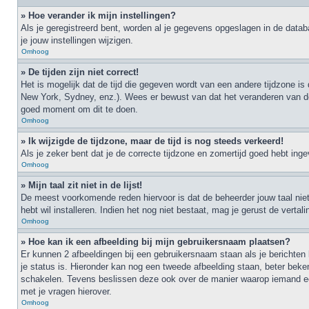
» Hoe verander ik mijn instellingen?
Als je geregistreerd bent, worden al je gegevens opgeslagen in de data
je jouw instellingen wijzigen.
Omhoog
» De tijden zijn niet correct!
Het is mogelijk dat de tijd die gegeven wordt van een andere tijdzone is
New York, Sydney, enz.). Wees er bewust van dat het veranderen van de t
goed moment om dit te doen.
Omhoog
» Ik wijzigde de tijdzone, maar de tijd is nog steeds verkeerd!
Als je zeker bent dat je de correcte tijdzone en zomertijd goed hebt ing
Omhoog
» Mijn taal zit niet in de lijst!
De meest voorkomende reden hiervoor is dat de beheerder jouw taal niet ge
hebt wil installeren. Indien het nog niet bestaat, mag je gerust de ver
Omhoog
» Hoe kan ik een afbeelding bij mijn gebruikersnaam plaatsen?
Er kunnen 2 afbeeldingen bij een gebruikersnaam staan als je berichten l
je status is. Hieronder kan nog een tweede afbeelding staan, beter beke
schakelen. Tevens beslissen deze ook over de manier waarop iemand een
met je vragen hierover.
Omhoog