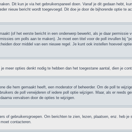
maken. Dit kun je via het gebruikerspaneel doen. Vanaf je dit gedaan hebt, kun
eder nieuw bericht wordt toegevoegd. Dit doe je door de bijhorende optie te act
akt (of het eerste bericht in een onderwerp bewerkt, als je daar permissie v
permissies om polls aan te maken). Je moet een titel voor de poll invullen bij "
escheiden door middel van een nieuwe regel. Je kunt ook instellen hoeveel opti
ien je meer opties denkt nodig te hebben dan het toegestane aantal, dien je co
ene die hem gemaakt heeft, een moderator of beheerder. Om de poll te wijzigen
ruikers de poll verwijderen of iedere poll optie wijzigen. Maar, als er reeds
daarna vervalsen door de opties te wijzigen.
rs of gebruikersgroepen. Om berichten te zien, lezen, plaatsen, enz. heb je 
r moet contacteren.