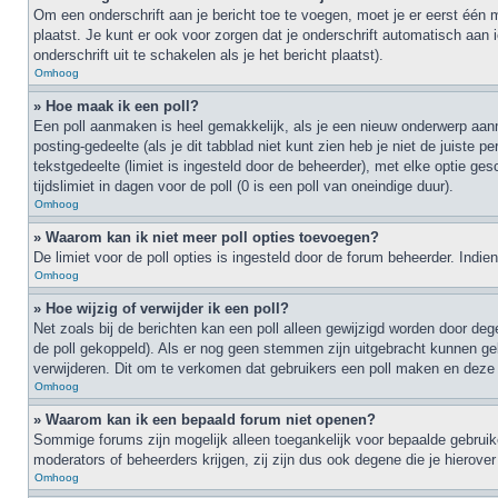
Om een onderschrift aan je bericht toe te voegen, moet je er eerst één 
plaatst. Je kunt er ook voor zorgen dat je onderschrift automatisch aan i
onderschrift uit te schakelen als je het bericht plaatst).
Omhoog
» Hoe maak ik een poll?
Een poll aanmaken is heel gemakkelijk, als je een nieuw onderwerp aanma
posting-gedeelte (als je dit tabblad niet kunt zien heb je niet de juiste 
tekstgedeelte (limiet is ingesteld door de beheerder), met elke optie g
tijdslimiet in dagen voor de poll (0 is een poll van oneindige duur).
Omhoog
» Waarom kan ik niet meer poll opties toevoegen?
De limiet voor de poll opties is ingesteld door de forum beheerder. Ind
Omhoog
» Hoe wijzig of verwijder ik een poll?
Net zoals bij de berichten kan een poll alleen gewijzigd worden door deg
de poll gekoppeld). Als er nog geen stemmen zijn uitgebracht kunnen geb
verwijderen. Dit om te verkomen dat gebruikers een poll maken en deze 
Omhoog
» Waarom kan ik een bepaald forum niet openen?
Sommige forums zijn mogelijk alleen toegankelijk voor bepaalde gebruike
moderators of beheerders krijgen, zij zijn dus ook degene die je hierove
Omhoog