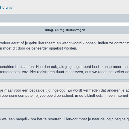
it forum?
Inlog- en registratievragen
roleer eerst of je gebruikersnaam en wachtwoord kloppen. Indien ze correct zi
dan moet dit door de beheerder opgelost worden.
berichten te plaatsen. Hoe dan ook, als je geregistreerd bent, kun je meer fun
ikersgroepen, enz. Het registreren duurt maar even, dus we raden het zeker a
jf je maar voor een bepaalde tijd ingelogd. Zo wordt vermeden dat anderen je a
 openbare computer, bijvoorbeeld op school, in de bibliotheek, in een internet
is wel een mogelijk om het te resetten. Hiervoor moet je naar de login pagina