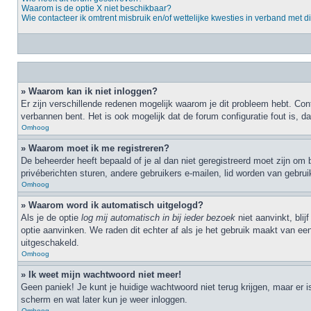
Waarom is de optie X niet beschikbaar?
Wie contacteer ik omtrent misbruik en/of wettelijke kwesties in verband met d
» Waarom kan ik niet inloggen?
Er zijn verschillende redenen mogelijk waarom je dit probleem hebt. Cont
verbannen bent. Het is ook mogelijk dat de forum configuratie fout is, 
Omhoog
» Waarom moet ik me registreren?
De beheerder heeft bepaald of je al dan niet geregistreerd moet zijn om 
privéberichten sturen, andere gebruikers e-mailen, lid worden van gebru
Omhoog
» Waarom word ik automatisch uitgelogd?
Als je de optie
log mij automatisch in bij ieder bezoek
niet aanvinkt, bli
optie aanvinken. We raden dit echter af als je het gebruik maakt van een
uitgeschakeld.
Omhoog
» Ik weet mijn wachtwoord niet meer!
Geen paniek! Je kunt je huidige wachtwoord niet terug krijgen, maar er 
scherm en wat later kun je weer inloggen.
Omhoog