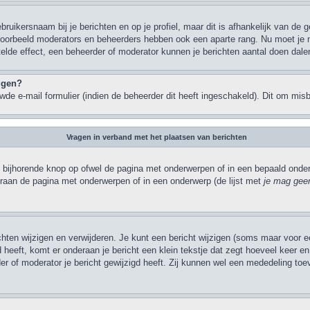
bruikersnaam bij je berichten en op je profiel, maar dit is afhankelijk van de
jvoorbeeld moderators en beheerders hebben ook een aparte rang. Nu moet je 
elde effect, een beheerder of moderator kunnen je berichten aantal doen dale
oggen?
de e-mail formulier (indien de beheerder dit heeft ingeschakeld). Dit om mi
Vragen in verband met het plaatsen van berichten
 bijhorende knop op ofwel de pagina met onderwerpen of in een bepaald onderw
eraan de pagina met onderwerpen of in een onderwerp (de lijst met
je mag geen
ichten wijzigen en verwijderen. Je kunt een bericht wijzigen (soms maar voor ee
heeft, komt er onderaan je bericht een klein tekstje dat zegt hoeveel keer en w
r of moderator je bericht gewijzigd heeft. Zij kunnen wel een mededeling to