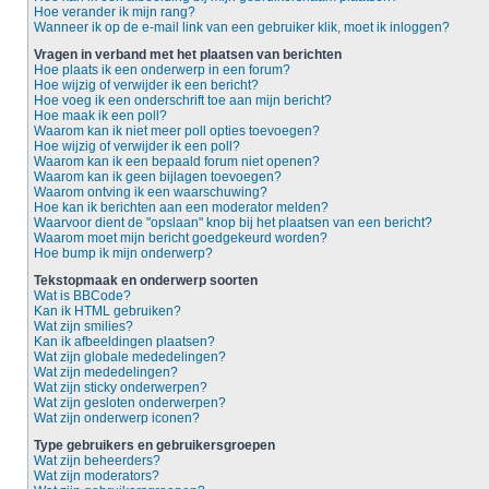
Hoe verander ik mijn rang?
Wanneer ik op de e-mail link van een gebruiker klik, moet ik inloggen?
Vragen in verband met het plaatsen van berichten
Hoe plaats ik een onderwerp in een forum?
Hoe wijzig of verwijder ik een bericht?
Hoe voeg ik een onderschrift toe aan mijn bericht?
Hoe maak ik een poll?
Waarom kan ik niet meer poll opties toevoegen?
Hoe wijzig of verwijder ik een poll?
Waarom kan ik een bepaald forum niet openen?
Waarom kan ik geen bijlagen toevoegen?
Waarom ontving ik een waarschuwing?
Hoe kan ik berichten aan een moderator melden?
Waarvoor dient de "opslaan" knop bij het plaatsen van een bericht?
Waarom moet mijn bericht goedgekeurd worden?
Hoe bump ik mijn onderwerp?
Tekstopmaak en onderwerp soorten
Wat is BBCode?
Kan ik HTML gebruiken?
Wat zijn smilies?
Kan ik afbeeldingen plaatsen?
Wat zijn globale mededelingen?
Wat zijn mededelingen?
Wat zijn sticky onderwerpen?
Wat zijn gesloten onderwerpen?
Wat zijn onderwerp iconen?
Type gebruikers en gebruikersgroepen
Wat zijn beheerders?
Wat zijn moderators?