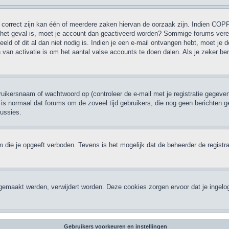
correct zijn kan één of meerdere zaken hiervan de oorzaak zijn. Indien COPPA 
et het geval is, moet je account dan geactiveerd worden? Sommige forums verei
d of dit al dan niet nodig is. Indien je een e-mail ontvangen hebt, moet je d
van activatie is om het aantal valse accounts te doen dalen. Als je zeker be
ikersnaam of wachtwoord op (controleer de e-mail met je registratie gegeven
 Het is normaal dat forums om de zoveel tijd gebruikers, die nog geen bericht
cussies.
 die je opgeeft verboden. Tevens is het mogelijk dat de beheerder de registra
ngemaakt werden, verwijdert worden. Deze cookies zorgen ervoor dat je ingelo
Gebruikers voorkeuren en instellingen