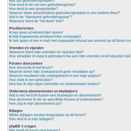
Wat zijn gebruikersgroepen?
Hoe word ik lid van een gebruikersgroep?
Hoe word ik een groepsleider?
Waarom staan verscheidene gebruikersgroepen in een andere kleur?
Wat is de "standaard gebruikersgroep"?
Waarvoor dient de "het team" link?
Privéberichten
Ik kan geen privéberichten sturen!
Ik blijf ongewenste privéberichten ontvangen!
Ik heb spam of een e-mail met ongepaste inhoud van iemand op dit forum o
Vrienden en vijanden
Waarvoor dient mijn vrienden en vijanden lijst?
Hoe verwijder of voeg ik gebruikers toe aan mijn vrienden en/of vijanden lijst
Forums doorzoeken
Hoe doorzoek ik het forum?
Waarom levert mijn zoekopdracht geen resultaten op?
Waarom resulteert mijn zoekopdracht in een lege pagina?
Hoe zoek ik een gebruiker?
Hoe kan ik mijn eigen berichten en onderwerpen vinden?
Onderwerp abonnementen en bladwijzers
Wat is het verschil tussen een bladwijzer en abonnement?
Hoe abonneer ik me op specifieke forums of onderwerpen?
Hoe zeg ik mijn abonnement op?
Bijlagen
Welke bijlagen worden toegestaan op dit forum?
Hoe vind ik al mijn bijlagen?
phpBB 3 vragen
Wie heeft dit forum geschreven?