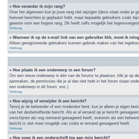
» Hoe verander ik mijn rang?
Over het algemeen kun je jouw rang niet wijzigen (deze staat onder je ge
hoeveel berichten je geplaatst hebt, maar bepaalde gebruikers zoals bi
gewoon voor een hogere rang. Dit heeft zelfs mogelijk het tegenovergest
Omhoog
» Wanneer ik op de e-mail link van een gebruiker klik, moet ik inl
Alleen geregistreerde gebruikers kunnen gebruik maken van het ingebouw
Omhoog
» Hoe plaats ik een onderwerp in een forum?
Om een nieuw onderwerp in één van de forums te plaatsen, klik je op de
aanmaken, de permissies die je al dan niet hebt in het forum staan ond
een onderwerp in dit forum, enz.
).
Omhoog
» Hoe wijzig of verwijder ik een bericht?
Tenzij je de beheerder of een moderator bent, kun je alleen je eigen ber
van het desbetreffende bericht. Als er al iemand op je bericht gereageerd 
verschijnen als nog niemand gereageerd heeft, evenmin als een beheerde
bericht is niet meer mogelijk van zodra er iemand gereageerd heeft.
Omhoog
» Hoe voeg ik een onderschrift toe aan mijn bericht?