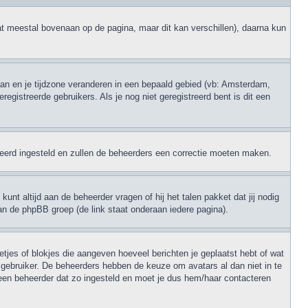
at meestal bovenaan op de pagina, maar dit kan verschillen), daarna kun
 gaan en je tijdzone veranderen in een bepaald gebied (vb: Amsterdam,
gistreerde gebruikers. Als je nog niet geregistreerd bent is dit een
erkeerd ingesteld en zullen de beheerders een correctie moeten maken.
unt altijd aan de beheerder vragen of hij het talen pakket dat jij nodig
an de phpBB groep (de link staat onderaan iedere pagina).
retjes of blokjes die aangeven hoeveel berichten je geplaatst hebt of wat
e gebruiker. De beheerders hebben de keuze om avatars al dan niet in te
een beheerder dat zo ingesteld en moet je dus hem/haar contacteren