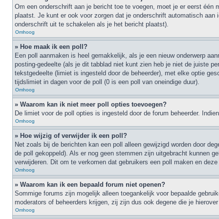
Om een onderschrift aan je bericht toe te voegen, moet je er eerst één 
plaatst. Je kunt er ook voor zorgen dat je onderschrift automatisch aan i
onderschrift uit te schakelen als je het bericht plaatst).
Omhoog
» Hoe maak ik een poll?
Een poll aanmaken is heel gemakkelijk, als je een nieuw onderwerp aanma
posting-gedeelte (als je dit tabblad niet kunt zien heb je niet de juiste 
tekstgedeelte (limiet is ingesteld door de beheerder), met elke optie g
tijdslimiet in dagen voor de poll (0 is een poll van oneindige duur).
Omhoog
» Waarom kan ik niet meer poll opties toevoegen?
De limiet voor de poll opties is ingesteld door de forum beheerder. Ind
Omhoog
» Hoe wijzig of verwijder ik een poll?
Net zoals bij de berichten kan een poll alleen gewijzigd worden door deg
de poll gekoppeld). Als er nog geen stemmen zijn uitgebracht kunnen geb
verwijderen. Dit om te verkomen dat gebruikers een poll maken en deze 
Omhoog
» Waarom kan ik een bepaald forum niet openen?
Sommige forums zijn mogelijk alleen toegankelijk voor bepaalde gebruike
moderators of beheerders krijgen, zij zijn dus ook degene die je hierove
Omhoog