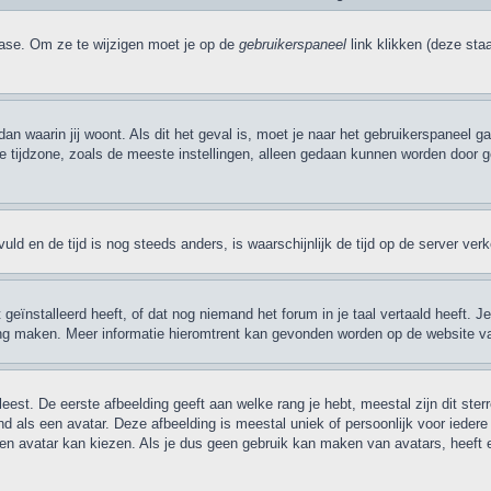
base. Om ze te wijzigen moet je op de
gebruikerspaneel
link klikken (deze sta
 dan waarin jij woont. Als dit het geval is, moet je naar het gebruikerspaneel
ijdzone, zoals de meeste instellingen, alleen gedaan kunnen worden door gere
evuld en de tijd is nog steeds anders, is waarschijnlijk de tijd op de server v
ïnstalleerd heeft, of dat nog niemand het forum in je taal vertaald heeft. Je k
taling maken. Meer informatie hieromtrent kan gevonden worden op de website v
eest. De eerste afbeelding geeft aan welke rang je hebt, meestal zijn dit ster
nd als een avatar. Deze afbeelding is meestal uniek of persoonlijk voor ieder
 avatar kan kiezen. Als je dus geen gebruik kan maken van avatars, heeft 