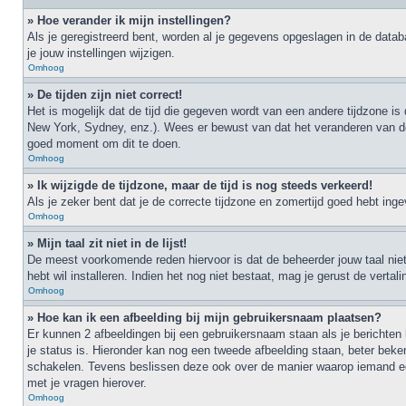
» Hoe verander ik mijn instellingen?
Als je geregistreerd bent, worden al je gegevens opgeslagen in de data
je jouw instellingen wijzigen.
Omhoog
» De tijden zijn niet correct!
Het is mogelijk dat de tijd die gegeven wordt van een andere tijdzone is
New York, Sydney, enz.). Wees er bewust van dat het veranderen van de t
goed moment om dit te doen.
Omhoog
» Ik wijzigde de tijdzone, maar de tijd is nog steeds verkeerd!
Als je zeker bent dat je de correcte tijdzone en zomertijd goed hebt ing
Omhoog
» Mijn taal zit niet in de lijst!
De meest voorkomende reden hiervoor is dat de beheerder jouw taal niet ge
hebt wil installeren. Indien het nog niet bestaat, mag je gerust de ver
Omhoog
» Hoe kan ik een afbeelding bij mijn gebruikersnaam plaatsen?
Er kunnen 2 afbeeldingen bij een gebruikersnaam staan als je berichten l
je status is. Hieronder kan nog een tweede afbeelding staan, beter beke
schakelen. Tevens beslissen deze ook over de manier waarop iemand een
met je vragen hierover.
Omhoog