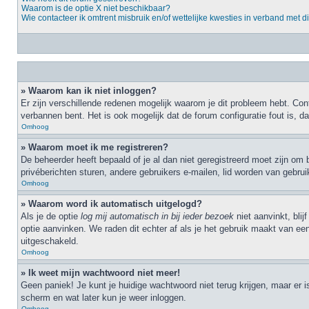
Waarom is de optie X niet beschikbaar?
Wie contacteer ik omtrent misbruik en/of wettelijke kwesties in verband met d
» Waarom kan ik niet inloggen?
Er zijn verschillende redenen mogelijk waarom je dit probleem hebt. Cont
verbannen bent. Het is ook mogelijk dat de forum configuratie fout is, 
Omhoog
» Waarom moet ik me registreren?
De beheerder heeft bepaald of je al dan niet geregistreerd moet zijn om 
privéberichten sturen, andere gebruikers e-mailen, lid worden van gebru
Omhoog
» Waarom word ik automatisch uitgelogd?
Als je de optie
log mij automatisch in bij ieder bezoek
niet aanvinkt, bli
optie aanvinken. We raden dit echter af als je het gebruik maakt van een
uitgeschakeld.
Omhoog
» Ik weet mijn wachtwoord niet meer!
Geen paniek! Je kunt je huidige wachtwoord niet terug krijgen, maar er 
scherm en wat later kun je weer inloggen.
Omhoog