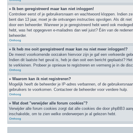
» Ik ben geregistreerd maar kan niet inloggen!
Controleer eerst of je gebruikersnaam en wachtwoord kloppen. Indien ze 
bent dan 13 jaar, moet je de ontvangen instructies opvolgen. Als dit ni
door een beheerder. Wanneer je je geregistreerd hebt werd ook medegedeel
hebt, was het opgegeven e-mailadres dan wel juist? Één van de redenen 
beheerder.
Omhoog
» Ik heb me ooit geregistreerd maar kan nu niet meer inloggen!?
De meest voorkomende oorzaken hiervoor zijn je gaf een verkeerde gebru
Indien dit laatste het geval is, heb je dan ooit een bericht geplaatst?
te verkleinen. Probeer je opnieuw te registreren en vermeng je in de dis
Omhoog
» Waarom kan ik niet registreren?
Mogelijk heeft de beheerder je IP-adres verbannen, of de gebruikersnaam
gebruikers te voorkomen. Contacteer de beheerder voor verdere hulp.
Omhoog
» Wat doet "verwijder alle forum cookies"?
Verwijder alle forum cookies zorgt dat alle cookies die door phpBB3 aa
inschakelde, om te zien welke onderwerpen je al gelezen hebt.
Omhoog