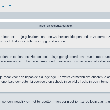
it forum?
Inlog- en registratievragen
roleer eerst of je gebruikersnaam en wachtwoord kloppen. Indien ze correct zi
dan moet dit door de beheerder opgelost worden.
berichten te plaatsen. Hoe dan ook, als je geregistreerd bent, kun je meer fun
ikersgroepen, enz. Het registreren duurt maar even, dus we raden het zeker a
jf je maar voor een bepaalde tijd ingelogd. Zo wordt vermeden dat anderen je a
 openbare computer, bijvoorbeeld op school, in de bibliotheek, in een internet
is wel een mogelijk om het te resetten. Hiervoor moet je naar de login pagina