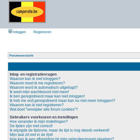
Inloggen
Registreren
Forumoverzicht
Inlog- en registratievragen
Waarom kan ik niet inloggen?
Waarom moet ik me registreren?
Waarom word ik automatisch uitgelogd?
Ik weet mijn wachtwoord niet meer!
Ik ben geregistreerd maar kan niet inloggen!
Ik heb me ooit geregistreerd maar kan nu niet meer inloggen!?
Waarom kan ik niet registreren?
Wat doet "verwijder alle forum cookies"?
Gebruikers voorkeuren en instellingen
Hoe verander ik mijn instellingen?
De tijden zijn niet correct!
Ik wijzigde de tijdzone, maar de tijd is nog steeds verkeerd!
Mijn taal zit niet in de lijst!
Hoe kan ik een afbeelding bij mijn gebruikersnaam plaatsen?