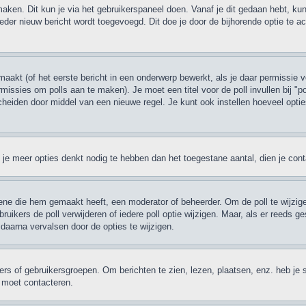
maken. Dit kun je via het gebruikerspaneel doen. Vanaf je dit gedaan hebt, kun
eder nieuw bericht wordt toegevoegd. Dit doe je door de bijhorende optie te act
akt (of het eerste bericht in een onderwerp bewerkt, als je daar permissie v
permissies om polls aan te maken). Je moet een titel voor de poll invullen bij "
escheiden door middel van een nieuwe regel. Je kunt ook instellen hoeveel opti
ien je meer opties denkt nodig te hebben dan het toegestane aantal, dien je co
ene die hem gemaakt heeft, een moderator of beheerder. Om de poll te wijzigen
ruikers de poll verwijderen of iedere poll optie wijzigen. Maar, als er reeds
daarna vervalsen door de opties te wijzigen.
rs of gebruikersgroepen. Om berichten te zien, lezen, plaatsen, enz. heb je 
r moet contacteren.