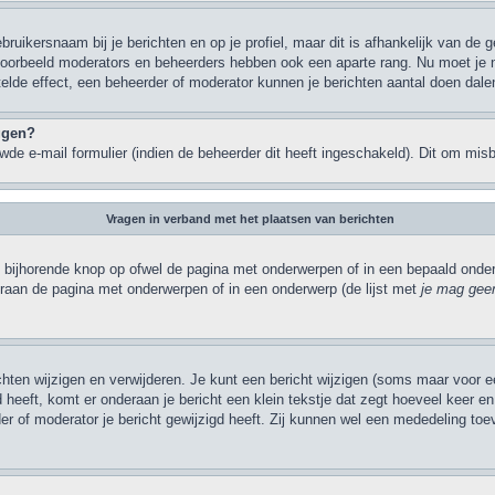
bruikersnaam bij je berichten en op je profiel, maar dit is afhankelijk van de
jvoorbeeld moderators en beheerders hebben ook een aparte rang. Nu moet je 
elde effect, een beheerder of moderator kunnen je berichten aantal doen dale
oggen?
de e-mail formulier (indien de beheerder dit heeft ingeschakeld). Dit om mi
Vragen in verband met het plaatsen van berichten
 bijhorende knop op ofwel de pagina met onderwerpen of in een bepaald onderw
eraan de pagina met onderwerpen of in een onderwerp (de lijst met
je mag geen
ichten wijzigen en verwijderen. Je kunt een bericht wijzigen (soms maar voor ee
heeft, komt er onderaan je bericht een klein tekstje dat zegt hoeveel keer en w
r of moderator je bericht gewijzigd heeft. Zij kunnen wel een mededeling to