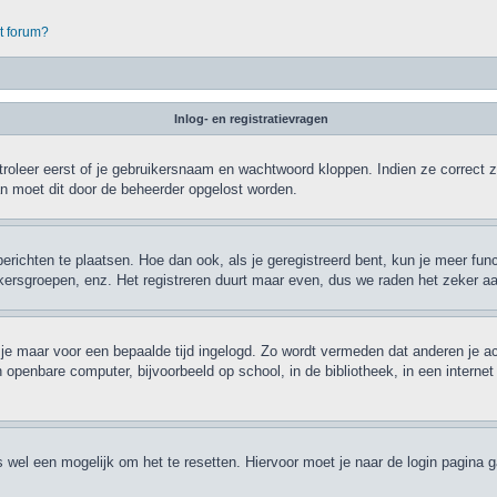
it forum?
Inlog- en registratievragen
roleer eerst of je gebruikersnaam en wachtwoord kloppen. Indien ze correct zi
dan moet dit door de beheerder opgelost worden.
berichten te plaatsen. Hoe dan ook, als je geregistreerd bent, kun je meer fun
ikersgroepen, enz. Het registreren duurt maar even, dus we raden het zeker a
jf je maar voor een bepaalde tijd ingelogd. Zo wordt vermeden dat anderen je a
 openbare computer, bijvoorbeeld op school, in de bibliotheek, in een internet
is wel een mogelijk om het te resetten. Hiervoor moet je naar de login pagina