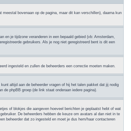
at meestal bovenaan op de pagina, maar dit kan verschillen), daarna kun
 gaan en je tijdzone veranderen in een bepaald gebied (vb: Amsterdam,
gistreerde gebruikers. Als je nog niet geregistreerd bent is dit een
erkeerd ingesteld en zullen de beheerders een correctie moeten maken.
unt altijd aan de beheerder vragen of hij het talen pakket dat jij nodig
an de phpBB groep (de link staat onderaan iedere pagina).
retjes of blokjes die aangeven hoeveel berichten je geplaatst hebt of wat
e gebruiker. De beheerders hebben de keuze om avatars al dan niet in te
een beheerder dat zo ingesteld en moet je dus hem/haar contacteren