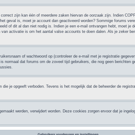
correct zijn kan één of meerdere zaken hiervan de oorzaak zijn. Indien COPPA 
et het geval is, moet je account dan geactiveerd worden? Sommige forums verei
d of dit al dan niet nodig is. Indien je een e-mail ontvangen hebt, moet je d
van activatie is om het aantal valse accounts te doen dalen. Als je zeker be
ikersnaam of wachtwoord op (controleer de e-mail met je registratie gegeven
 Het is normaal dat forums om de zoveel tijd gebruikers, die nog geen bericht
cussies.
 die je opgeeft verboden. Tevens is het mogelijk dat de beheerder de registra
ngemaakt werden, verwijdert worden. Deze cookies zorgen ervoor dat je ingelo
Gebruikers voorkeuren en instellingen