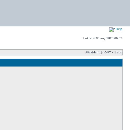
Help
Het is nu 06 aug 2026 06:02
Alle tijden zijn GMT + 1 uur