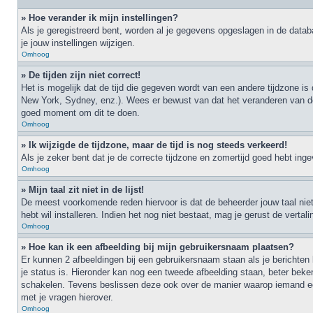
» Hoe verander ik mijn instellingen?
Als je geregistreerd bent, worden al je gegevens opgeslagen in de data
je jouw instellingen wijzigen.
Omhoog
» De tijden zijn niet correct!
Het is mogelijk dat de tijd die gegeven wordt van een andere tijdzone is
New York, Sydney, enz.). Wees er bewust van dat het veranderen van de t
goed moment om dit te doen.
Omhoog
» Ik wijzigde de tijdzone, maar de tijd is nog steeds verkeerd!
Als je zeker bent dat je de correcte tijdzone en zomertijd goed hebt ing
Omhoog
» Mijn taal zit niet in de lijst!
De meest voorkomende reden hiervoor is dat de beheerder jouw taal niet ge
hebt wil installeren. Indien het nog niet bestaat, mag je gerust de ver
Omhoog
» Hoe kan ik een afbeelding bij mijn gebruikersnaam plaatsen?
Er kunnen 2 afbeeldingen bij een gebruikersnaam staan als je berichten l
je status is. Hieronder kan nog een tweede afbeelding staan, beter beke
schakelen. Tevens beslissen deze ook over de manier waarop iemand een
met je vragen hierover.
Omhoog