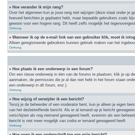
» Hoe verander ik mijn rang?
Over het algemeen kun je jouw rang niet wijzigen (deze staat onder je ge
hoeveel berichten je geplaatst hebt, maar bepaalde gebruikers zoals bi
gewoon voor een hogere rang. Dit heeft zelfs mogelijk het tegenovergest
Omhoog
» Wanneer ik op de e-mail link van een gebruiker klik, moet ik inl
Alleen geregistreerde gebruikers kunnen gebruik maken van het ingebouw
Omhoog
» Hoe plaats ik een onderwerp in een forum?
Om een nieuw onderwerp in één van de forums te plaatsen, klik je op de
aanmaken, de permissies die je al dan niet hebt in het forum staan ond
een onderwerp in dit forum, enz.
).
Omhoog
» Hoe wijzig of verwijder ik een bericht?
Tenzij je de beheerder of een moderator bent, kun je alleen je eigen ber
van het desbetreffende bericht. Als er al iemand op je bericht gereageerd 
verschijnen als nog niemand gereageerd heeft, evenmin als een beheerde
bericht is niet meer mogelijk van zodra er iemand gereageerd heeft.
Omhoog
» Hoe voeg ik een onderschrift toe aan mijn bericht?