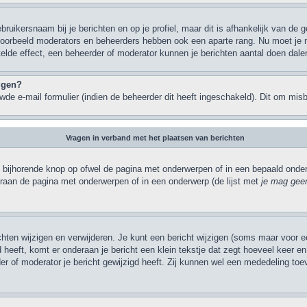
bruikersnaam bij je berichten en op je profiel, maar dit is afhankelijk van de
jvoorbeeld moderators en beheerders hebben ook een aparte rang. Nu moet je 
elde effect, een beheerder of moderator kunnen je berichten aantal doen dale
oggen?
de e-mail formulier (indien de beheerder dit heeft ingeschakeld). Dit om mi
Vragen in verband met het plaatsen van berichten
 bijhorende knop op ofwel de pagina met onderwerpen of in een bepaald onderw
eraan de pagina met onderwerpen of in een onderwerp (de lijst met
je mag geen
ichten wijzigen en verwijderen. Je kunt een bericht wijzigen (soms maar voor ee
heeft, komt er onderaan je bericht een klein tekstje dat zegt hoeveel keer en w
r of moderator je bericht gewijzigd heeft. Zij kunnen wel een mededeling to