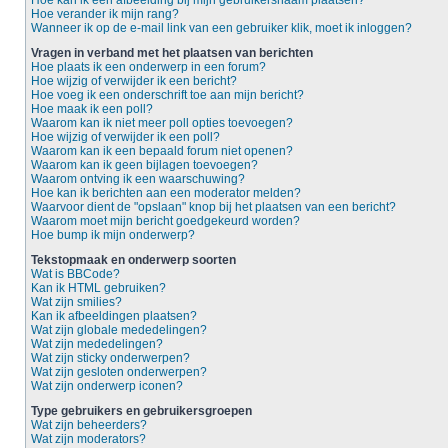
Hoe kan ik een afbeelding bij mijn gebruikersnaam plaatsen?
Hoe verander ik mijn rang?
Wanneer ik op de e-mail link van een gebruiker klik, moet ik inloggen?
Vragen in verband met het plaatsen van berichten
Hoe plaats ik een onderwerp in een forum?
Hoe wijzig of verwijder ik een bericht?
Hoe voeg ik een onderschrift toe aan mijn bericht?
Hoe maak ik een poll?
Waarom kan ik niet meer poll opties toevoegen?
Hoe wijzig of verwijder ik een poll?
Waarom kan ik een bepaald forum niet openen?
Waarom kan ik geen bijlagen toevoegen?
Waarom ontving ik een waarschuwing?
Hoe kan ik berichten aan een moderator melden?
Waarvoor dient de "opslaan" knop bij het plaatsen van een bericht?
Waarom moet mijn bericht goedgekeurd worden?
Hoe bump ik mijn onderwerp?
Tekstopmaak en onderwerp soorten
Wat is BBCode?
Kan ik HTML gebruiken?
Wat zijn smilies?
Kan ik afbeeldingen plaatsen?
Wat zijn globale mededelingen?
Wat zijn mededelingen?
Wat zijn sticky onderwerpen?
Wat zijn gesloten onderwerpen?
Wat zijn onderwerp iconen?
Type gebruikers en gebruikersgroepen
Wat zijn beheerders?
Wat zijn moderators?