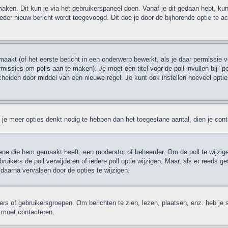
maken. Dit kun je via het gebruikerspaneel doen. Vanaf je dit gedaan hebt, kun
eder nieuw bericht wordt toegevoegd. Dit doe je door de bijhorende optie te act
akt (of het eerste bericht in een onderwerp bewerkt, als je daar permissie v
permissies om polls aan te maken). Je moet een titel voor de poll invullen bij "
escheiden door middel van een nieuwe regel. Je kunt ook instellen hoeveel opti
ien je meer opties denkt nodig te hebben dan het toegestane aantal, dien je co
ene die hem gemaakt heeft, een moderator of beheerder. Om de poll te wijzigen
ruikers de poll verwijderen of iedere poll optie wijzigen. Maar, als er reeds
daarna vervalsen door de opties te wijzigen.
rs of gebruikersgroepen. Om berichten te zien, lezen, plaatsen, enz. heb je 
r moet contacteren.