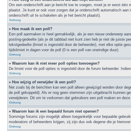
Om een onderschrift aan je bericht toe te voegen, moet je er eerst één 
plaatst. Je kunt er ook voor zorgen dat je onderschrift automatisch aan i
onderschrift uit te schakelen als je het bericht plaatst).
Omhoog
» Hoe maak ik een poll?
Een poll aanmaken is heel gemakkelijk, als je een nieuw onderwerp aanma
posting-gedeelte (als je dit tabblad niet kunt zien heb je niet de juiste 
tekstgedeelte (limiet is ingesteld door de beheerder), met elke optie g
tijdslimiet in dagen voor de poll (0 is een poll van oneindige duur).
Omhoog
» Waarom kan ik niet meer poll opties toevoegen?
De limiet voor de poll opties is ingesteld door de forum beheerder. Ind
Omhoog
» Hoe wijzig of verwijder ik een poll?
Net zoals bij de berichten kan een poll alleen gewijzigd worden door deg
de poll gekoppeld). Als er nog geen stemmen zijn uitgebracht kunnen geb
verwijderen. Dit om te verkomen dat gebruikers een poll maken en deze 
Omhoog
» Waarom kan ik een bepaald forum niet openen?
Sommige forums zijn mogelijk alleen toegankelijk voor bepaalde gebruike
moderators of beheerders krijgen, zij zijn dus ook degene die je hierove
Omhoog