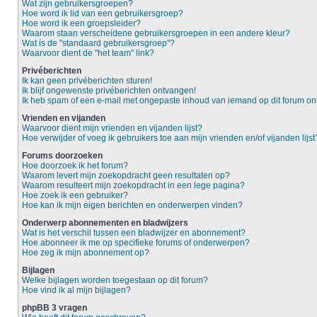
Wat zijn gebruikersgroepen?
Hoe word ik lid van een gebruikersgroep?
Hoe word ik een groepsleider?
Waarom staan verscheidene gebruikersgroepen in een andere kleur?
Wat is de "standaard gebruikersgroep"?
Waarvoor dient de "het team" link?
Privéberichten
Ik kan geen privéberichten sturen!
Ik blijf ongewenste privéberichten ontvangen!
Ik heb spam of een e-mail met ongepaste inhoud van iemand op dit forum o
Vrienden en vijanden
Waarvoor dient mijn vrienden en vijanden lijst?
Hoe verwijder of voeg ik gebruikers toe aan mijn vrienden en/of vijanden lijst
Forums doorzoeken
Hoe doorzoek ik het forum?
Waarom levert mijn zoekopdracht geen resultaten op?
Waarom resulteert mijn zoekopdracht in een lege pagina?
Hoe zoek ik een gebruiker?
Hoe kan ik mijn eigen berichten en onderwerpen vinden?
Onderwerp abonnementen en bladwijzers
Wat is het verschil tussen een bladwijzer en abonnement?
Hoe abonneer ik me op specifieke forums of onderwerpen?
Hoe zeg ik mijn abonnement op?
Bijlagen
Welke bijlagen worden toegestaan op dit forum?
Hoe vind ik al mijn bijlagen?
phpBB 3 vragen