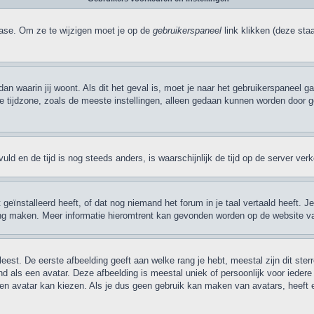
base. Om ze te wijzigen moet je op de
gebruikerspaneel
link klikken (deze sta
 dan waarin jij woont. Als dit het geval is, moet je naar het gebruikerspaneel
ijdzone, zoals de meeste instellingen, alleen gedaan kunnen worden door gere
evuld en de tijd is nog steeds anders, is waarschijnlijk de tijd op de server v
ïnstalleerd heeft, of dat nog niemand het forum in je taal vertaald heeft. Je k
taling maken. Meer informatie hieromtrent kan gevonden worden op de website v
eest. De eerste afbeelding geeft aan welke rang je hebt, meestal zijn dit ster
nd als een avatar. Deze afbeelding is meestal uniek of persoonlijk voor ieder
 avatar kan kiezen. Als je dus geen gebruik kan maken van avatars, heeft 