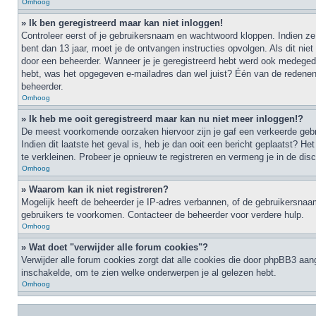
Omhoog
» Ik ben geregistreerd maar kan niet inloggen!
Controleer eerst of je gebruikersnaam en wachtwoord kloppen. Indien ze 
bent dan 13 jaar, moet je de ontvangen instructies opvolgen. Als dit ni
door een beheerder. Wanneer je je geregistreerd hebt werd ook medegedeel
hebt, was het opgegeven e-mailadres dan wel juist? Één van de redenen 
beheerder.
Omhoog
» Ik heb me ooit geregistreerd maar kan nu niet meer inloggen!?
De meest voorkomende oorzaken hiervoor zijn je gaf een verkeerde gebru
Indien dit laatste het geval is, heb je dan ooit een bericht geplaatst?
te verkleinen. Probeer je opnieuw te registreren en vermeng je in de dis
Omhoog
» Waarom kan ik niet registreren?
Mogelijk heeft de beheerder je IP-adres verbannen, of de gebruikersnaam
gebruikers te voorkomen. Contacteer de beheerder voor verdere hulp.
Omhoog
» Wat doet "verwijder alle forum cookies"?
Verwijder alle forum cookies zorgt dat alle cookies die door phpBB3 aa
inschakelde, om te zien welke onderwerpen je al gelezen hebt.
Omhoog