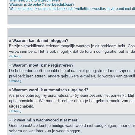
Wie heeft dit forum geschreven?
Waarom is de optie X niet beschikbaar?
Wie contacteer ik omtrent misbruik en/of wettelijke kwesties in verband met d
» Waarom kan ik niet inloggen?
Er zijn verschillende redenen mogelijk waarom je dit probleem hebt. Cont
verbannen bent. Het is ook mogelijk dat de forum configuratie fout is, 
Omhoog
» Waarom moet ik me registreren?
De beheerder heeft bepaald of je al dan niet geregistreerd moet zijn om 
privéberichten sturen, andere gebruikers e-mailen, lid worden van gebru
Omhoog
» Waarom word ik automatisch uitgelogd?
Als je de optie
log mij automatisch in bij ieder bezoek
niet aanvinkt, bli
optie aanvinken. We raden dit echter af als je het gebruik maakt van een
uitgeschakeld.
Omhoog
» Ik weet mijn wachtwoord niet meer!
Geen paniek! Je kunt je huidige wachtwoord niet terug krijgen, maar er 
scherm en wat later kun je weer inloggen.