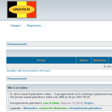
Inloggen
Registreren
Forumoverzicht
Forum
Topics
Berichten
Er zijn
Verwijder alle forumcookies
|
Het team
Forumoverzicht
Wie is er online
Er zijn in totaal
3
gebruikers online :: 3 geregistreerde en 0 verborgen (gebaseerd op 
Het grootst aantal gebruikers online was
233
op 26 jun 2007 00:26
Geregistreerde gebruikers:
Luc & Chris
,
Majestic-12 [Bot]
,
Rogiers
Legenda ::
Beheerders
,
Campersite Moderators
,
Geregistreerde gebruikers