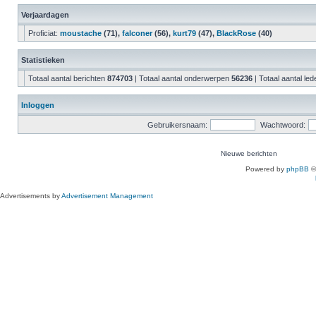
Verjaardagen
Proficiat:
moustache
(71),
falconer
(56),
kurt79
(47),
BlackRose
(40)
Statistieken
Totaal aantal berichten
874703
| Totaal aantal onderwerpen
56236
| Totaal aantal le
Inloggen
Gebruikersnaam:
Wachtwoord:
Nieuwe berichten
Powered by
phpBB
©
Advertisements by
Advertisement Management