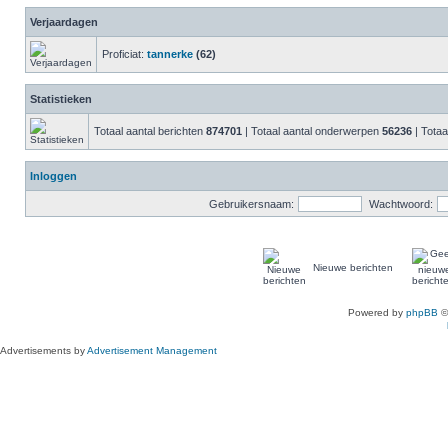
Verjaardagen
Proficiat:
tannerke
(62)
Statistieken
Totaal aantal berichten
874701
| Totaal aantal onderwerpen
56236
| Totaa
Inloggen
Gebruikersnaam:
Wachtwoord:
Nieuwe berichten
Powered by
phpBB
©
Advertisements by
Advertisement Management