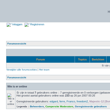
H
Inloggen
Registreren
Forumoverzicht
Forum
Topics
Berichten
Er zijn
Verwijder alle forumcookies
|
Het team
Forumoverzicht
Wie is er online
Er zijn in totaal
7
gebruikers online :: 7 geregistreerde en 0 verborgen (gebasee
Het grootst aantal gebruikers online was
233
op 26 jun 2007 00:26
Geregistreerde gebruikers:
edgard
,
ferre
,
Franco
,
freedom2
,
Majestic-12 [Bot
Legenda ::
Beheerders
,
Campersite Moderators
,
Geregistreerde gebruikers