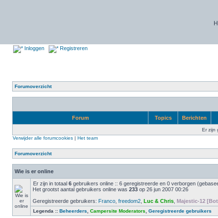
H
Inloggen
Registreren
Forumoverzicht
Forum
Topics
Berichten
Er zijn
Verwijder alle forumcookies
|
Het team
Forumoverzicht
Wie is er online
Er zijn in totaal
6
gebruikers online :: 6 geregistreerde en 0 verborgen (gebasee
Het grootst aantal gebruikers online was
233
op 26 jun 2007 00:26
Geregistreerde gebruikers:
Franco
,
freedom2
,
Luc & Chris
,
Majestic-12 [Bot
Legenda ::
Beheerders
,
Campersite Moderators
,
Geregistreerde gebruikers