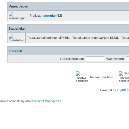
Verjaardagen
Proficiat:
tannerke
(62)
Statistieken
Totaal aantal berichten
874701
| Totaal aantal onderwerpen
56236
| Totaa
Inloggen
Gebruikersnaam:
Wachtwoord:
Nieuwe berichten
Powered by
phpBB
©
Advertisements by
Advertisement Management