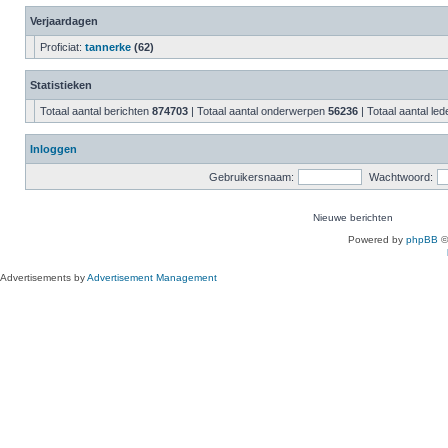
Verjaardagen
Proficiat:
tannerke
(62)
Statistieken
Totaal aantal berichten
874703
| Totaal aantal onderwerpen
56236
| Totaal aantal le
Inloggen
Gebruikersnaam:
Wachtwoord:
Nieuwe berichten
Powered by
phpBB
©
Advertisements by
Advertisement Management