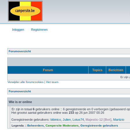
Inloggen
Registreren
Forumoverzicht
Forum
Topics
Berichten
Er zijn
Verwijder alle forumcookies
|
Het team
Forumoverzicht
Wie is er online
Er zijn in totaal
6
gebruikers online :: 6 geregistreerde en 0 verborgen (gebaseerd op 
Het grootst aantal gebruikers online was
233
op 26 jun 2007 00:26
Geregistreerde gebruikers:
bibinico
,
Julien
,
Lotus74
,
Majestic-12 [Bot]
,
Martizio
Legenda ::
Beheerders
,
Campersite Moderators
,
Geregistreerde gebruikers