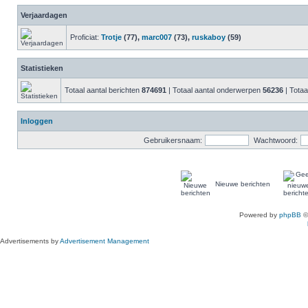
Verjaardagen
Proficiat:
Trotje
(77),
marc007
(73),
ruskaboy
(59)
Statistieken
Totaal aantal berichten
874691
| Totaal aantal onderwerpen
56236
| Totaa
Inloggen
Gebruikersnaam:
Wachtwoord:
Nieuwe berichten
Powered by
phpBB
©
Advertisements by
Advertisement Management