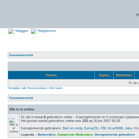
H
Inloggen
Registreren
Forumoverzicht
Forum
Topics
Berichten
Er zijn
Verwijder alle forumcookies
|
Het team
Forumoverzicht
Wie is er online
Er zijn in totaal
8
gebruikers online :: 8 geregistreerde en 0 verborgen (gebasee
Het grootst aantal gebruikers online was
233
op 26 jun 2007 00:26
Geregistreerde gebruikers:
Bart en cindy
,
Euroa231
,
FBI
,
Gcar9688
,
Jabo
,
Maj
Legenda ::
Beheerders
,
Campersite Moderators
,
Geregistreerde gebruikers