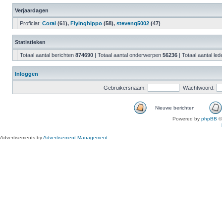
Verjaardagen
Proficiat:
Coral
(61),
Flyinghippo
(58),
steveng5002
(47)
Statistieken
Totaal aantal berichten
874690
| Totaal aantal onderwerpen
56236
| Totaal aantal le
Inloggen
Gebruikersnaam:
Wachtwoord:
Nieuwe berichten
Powered by
phpBB
©
Advertisements by
Advertisement Management