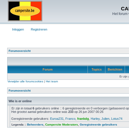
CA
Het forum 
Inloggen
Registreren
Forumoverzicht
Forum
Topics
Berichten
Er zijn
Verwijder alle forumcookies
|
Het team
Forumoverzicht
Wie is er online
Er zijn in totaal
6
gebruikers online :: 6 geregistreerde en 0 verborgen (gebaseerd op 
Het grootst aantal gebruikers online was
233
op 26 jun 2007 00:26
Geregistreerde gebruikers:
Euroa231
,
Franco
,
frankdg
,
Harley
,
Julien
,
Lotus74
Legenda ::
Beheerders
,
Campersite Moderators
,
Geregistreerde gebruikers