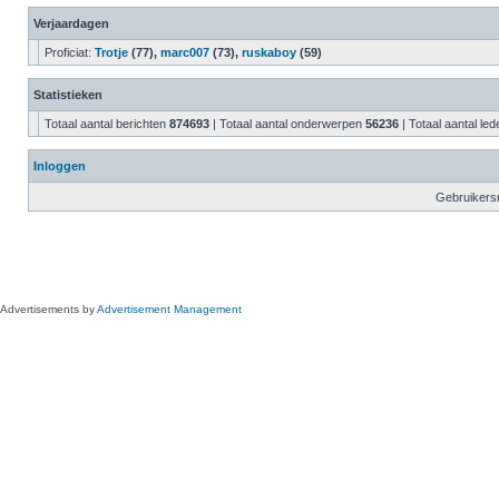
Verjaardagen
Proficiat:
Trotje
(77),
marc007
(73),
ruskaboy
(59)
Statistieken
Totaal aantal berichten
874693
| Totaal aantal onderwerpen
56236
| Totaal aantal le
Inloggen
Gebruikers
Advertisements by
Advertisement Management