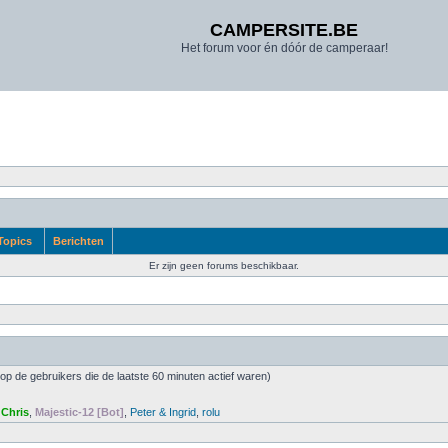
CAMPERSITE.BE
Het forum voor én dóór de camperaar!
Topics
Berichten
Er zijn geen forums beschikbaar.
op de gebruikers die de laatste 60 minuten actief waren)
 Chris
,
Majestic-12 [Bot]
,
Peter & Ingrid
,
rolu