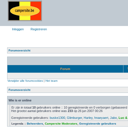
Inloggen
Registreren
Forumoverzicht
Forum
Verwijder alle forumcookies
|
Het team
Forumoverzicht
Wie is er online
Er zijn in totaal
10
gebruikers online :: 10 geregistreerde en 0 verborgen (gebaseerd 
Het grootst aantal gebruikers online was
233
op 26 jun 2007 00:26
Geregistreerde gebruikers:
buske1300
,
Glimburger
,
Harley
,
hnaeyaert
,
Jabo
,
Luc &
Legenda ::
Beheerders
,
Campersite Moderators
,
Geregistreerde gebruikers