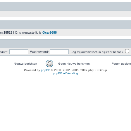
den
18523
| Ons nieuwste lid is
Gcar9688
naam:
Wachtwoord:
Log mij automatisch in bij ieder bezoek.
Nieuwe berichten
Geen nieuwe berichten.
Forum geslot
Powered by
phpBB
© 2000, 2002, 2005, 2007 phpBB Group
phpBB.nl Vertaling