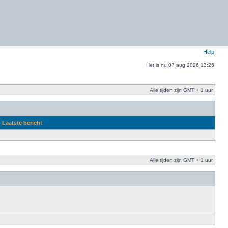
Help
Het is nu 07 aug 2026 13:25
Alle tijden zijn GMT + 1 uur
Laatste bericht
Alle tijden zijn GMT + 1 uur