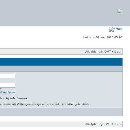
Help
Het is nu 07 aug 2026 05:20
Alle tijden zijn GMT + 1 uur
n?
ail opnieuw
h in bij ieder bezoek.
 sessie als Verborgen weergeven in de lijst met online gebruikers.
Alle tijden zijn GMT + 1 uur