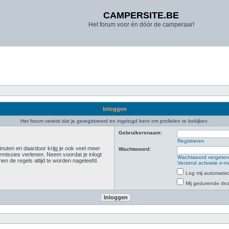
CAMPERSITE.BE
Het forum voor én dóór de camperaar!
Inloggen
Het forum vereist dat je geregistreerd en ingelogd bent om profielen te bekijken.
Gebruikersnaam:
Registreren
inuten en daardoor krijg je ook veel meer
Wachtwoord:
rmissies verlenen. Neem voordat je inlogt
Wachtwoord vergete
n de regels altijd te worden nageleefd.
Verzend activatie e-m
Log mij automatisc
Mij gedurende deze