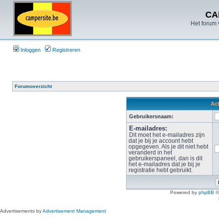
CA
Het forum 
Inloggen
Registreren
Forumoverzicht
Act
Gebruikersnaam:
E-mailadres:
Dit moet het e-mailadres zijn
dat je bij je account hebt
opgegeven. Als je dit niet hebt
veranderd in het
gebruikerspaneel, dan is dit
het e-mailadres dat je bij je
registratie hebt gebruikt.
Powered by
phpBB
©
Advertisements by
Advertisement Management