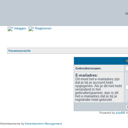
H
Inloggen
Registreren
Forumoverzicht
S
Gebruikersnaam:
E-mailadres:
Dit moet het e-mailadres zijn
dat je bij je account hebt
opgegeven. Als je dit niet hebt
veranderd in het
gebruikerspaneel, dan is dit
het e-mailadres dat je bij je
registratie hebt gebruikt.
Powered by
phpBB
©
Advertisements by
Advertisement Management