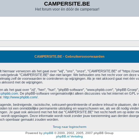
CAMPERSITE.BE
Het forum voor én dóór de camperaar!
CAMPERSITE.BE - Gebruikersvoorwaarden
iernaar verwezen als het gaat over "wij", "ons", "onze", "CAMPERSITE.BE" of "https://zwe
zoek/gebruik "CAMPERSITE.BE" dan niet langer. We behouden ons het recht voor om deze vo
elmatig zelf de voorwaarden te controleren op wijzigingen. Als je niet akkoord gaat met één
 akkoord met de wijzigingen.
en als het gaat over "zij", "hen", "hun", "phpBB-software", "www.phpbb.com", "phpBB Groep",
.phpbb.com
. De phpBB-software vergemakkelijkt alleen discussies via het internet en GPL v
ie:
http://www.phpbb.com/
.
agende, bedreigende, racistische, seksueel-georiënteerde of andere inhoud te plaatsen, die in s
den tot een onmiddellijke permanente uitsluiting en waarschuwen we, als we dit nodig vinden, j
en. Je gaat ook akkoord met het feit dat "CAMPERSITE.BE" het recht heeft om op ieder mome
ase wordt opgeslagen. Deze informatie wordt nooit zonder jouw toestemming aan derden door
 toch openbaar gemaakt zouden worden.
Terug naar loginscherm
Powered by
phpBB
© 2000, 2002, 2005, 2007 phpBB Group
phpBB.nl Vertaling