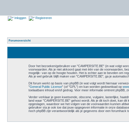
Inloggen
Registreren
Forumoverzicht
Door het bezoeken/gebruiken van "CAMPERSITE.BE" (in wat volgt wordt h
voorwaarden. Als je niet akkoord gaat met één van de voorwaarden, be
mogelijk- van op de hoogte houden. Het is echter aan te bevelen om reg
Als je wel gebruik blijft maken van "CAMPERSITE.BE", ga je automatisch
Dit forum werkt op basis van phpBB (in wat volgt wordt hiernaar verwez
"
General Public License
" (of "GPL") en kan worden gedownload op
www
toelaatbare inhoud en/of gedrag. Voor meer informatie omtrent phpBB, z
Verder verklaar je geen kwetsende, obscene, vulgaire, lasterlijke, haatdr
land waar "CAMPERSITE.BE" gehost wordt. Als je dit toch doet, kan dit lei
opgeslagen, waardoor we het volgen van de voorwaarden kunnen afdwing
gebruiker sta je ook toe dat jouw opgegeven informatie in onze datab
noch phpBB zijn verantwoordelijk als je gegevens door een forumhack