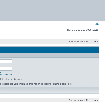
Help
Het is nu 06 aug 2026 19:13
Alle tijden zijn GMT + 1 uur
n?
ail opnieuw
h in bij ieder bezoek.
 sessie als Verborgen weergeven in de lijst met online gebruikers.
Alle tijden zijn GMT + 1 uur