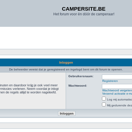
CAMPERSITE.BE
Het forum voor én dóór de camperaar!
Inloggen
De beheerder vereist dat je geregistreerd en ingelogd bent om dit forum te openen.
Gebruikersnaam:
Registreren
inuten en daardoor krijg je ook veel meer
Wachtwoord:
rmissies verlenen. Neem voordat je inlogt
Wachtwoord vergete
n de regels altijd te worden nageleefd.
Verzend activatie e-m
Log mij automatisc
Mij gedurende deze